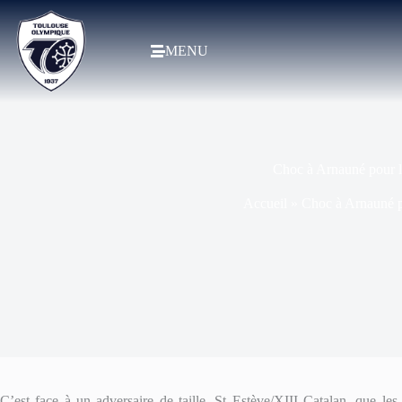
MENU
Choc à Arnauné pour l
Accueil
»
Choc à Arnauné p
C’est face à un adversaire de taille, St Estève/XIII Catalan, que l