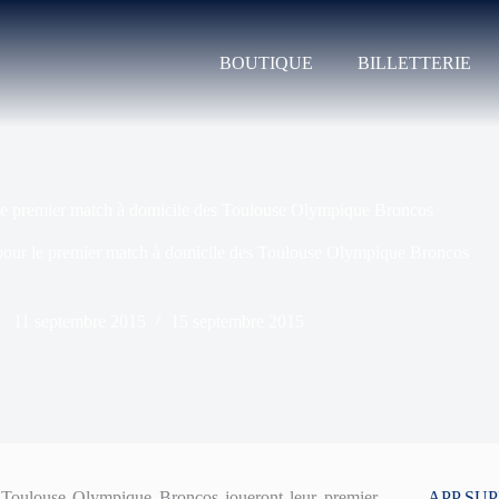
BOUTIQUE
BILLETTERIE
e premier match à domicile des Toulouse Olympique Broncos
our le premier match à domicile des Toulouse Olympique Broncos
11 septembre 2015
15 septembre 2015
es Toulouse Olympique Broncos joueront leur premier
APP SU