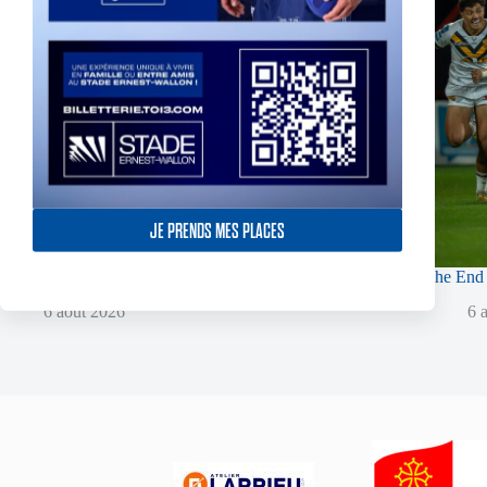
JE PRENDS MES PLACES
Fin de l’aventure Olympienne pour Reubenn Rennie
The End 
6 août 2026
6 