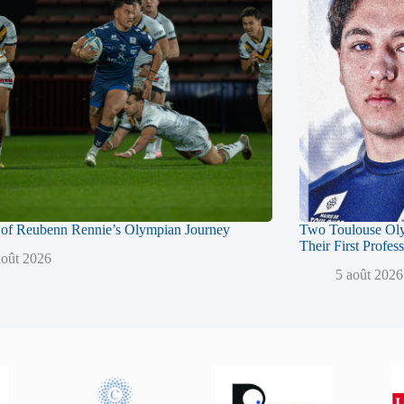
of Reubenn Rennie’s Olympian Journey
Two Toulouse Ol
Their First Profes
août 2026
5 août 2026