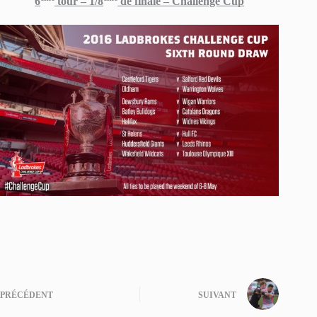
6
tour – 1/8
de finale – Challenge Cup
PRÉCÉDENT
SUIVANT