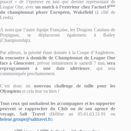
poucet » de l’épreuve en tant que dernier représentant de
ème
League One, avec
un match à l’extérieur chez l’actuel 9
du championnat phare Européen, Wakefield
(à côté de
Leeds).
A noter que l’autre équipe Française, les Dragons Catalans de
Perpignan, se déplaceront également, à Batley
(Championship).
Par ailleurs, la priorité étant donnée à la Coupe d’Angleterre,
la rencontre à domicile de Championnat de League One
face à Gloucester
, prévue initialement le samedi 7 mai,
sera
reprogrammée à une date ultérieure
, qui sera
communiquée prochainement.
C’est donc un
nouveau challenge de taille pour les
Olympiens
et cela leur va bien !
Tous ceux qui souhaitent les accompagner et les supporter
peuvent se rapprocher du Club ou de son agence de
voyage, Salt Travel
(Hélène au 05.61.63.51.91 ou
helene.groupe@salttravel.fr
).
ème
ème