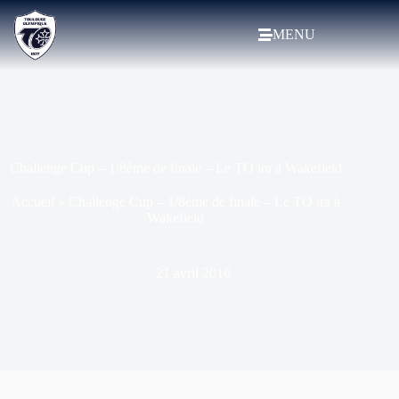
MENU
Challenge Cup – 1/8ème de finale – Le TO ira à Wakefield
Accueil
»
Challenge Cup – 1/8ème de finale – Le TO ira à
Wakefield
21 avril 2016