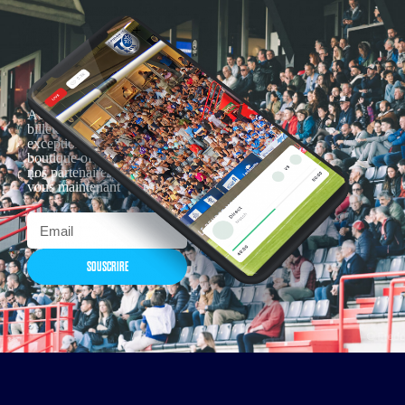
Actualités, nouveautés,
billetterie, remises
exceptionnelles dans la
boutique officielles & chez
nos partenaires… Inscrivez-
vous maintenant
SOUSCRIRE