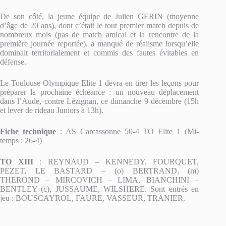
De son côté, la jeune équipe de Julien GERIN (moyenne
d’âge de 20 ans), dont c’était le tout premier match depuis de
nombreux mois (pas de match amical et la rencontre de la
première journée reportée), a manqué de réalisme lorsqu’elle
dominait territorialement et commis des fautes évitables en
défense.
Le Toulouse Olympique Elite 1 devra en tirer les leçons pour
préparer la prochaine échéance : un nouveau déplacement
dans l’Aude, contre Lézignan, ce dimanche 9 décembre (15h
et lever de rideau Juniors à 13h).
Fiche technique
: AS Carcassonne 50-4 TO Elite 1 (Mi-
temps : 26-4)
TO XIII
: REYNAUD – KENNEDY, FOURQUET,
PEZET, LE BASTARD – (o) BERTRAND, (m)
THEROND – MIRCOVICH – LIMA, BIANCHINI –
BENTLEY (c), JUSSAUME, WILSHERE. Sont entrés en
jeu : BOUSCAYROL, FAURE, VASSEUR, TRANIER.