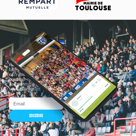
Actualités, nouveautés,
billetterie, remises
exceptionnelles dans la
boutique officielles & chez
nos partenaires… Inscrivez-
vous maintenant
SOUSCRIRE