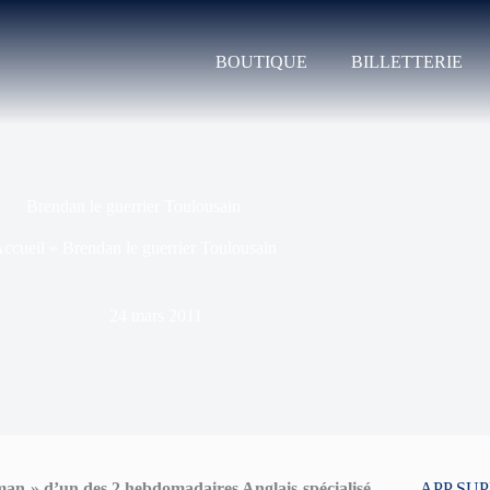
BOUTIQUE
BILLETTERIE
Brendan le guerrier Toulousain
ccueil
»
Brendan le guerrier Toulousain
24 mars 2011
man » d’un des 2 hebdomadaires Anglais spécialisé
APP SU