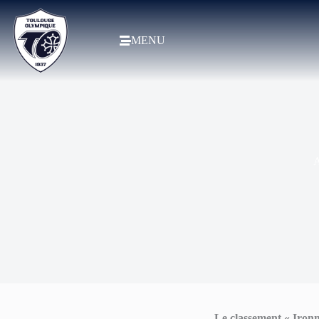
MENU
A
Le classement « Iron