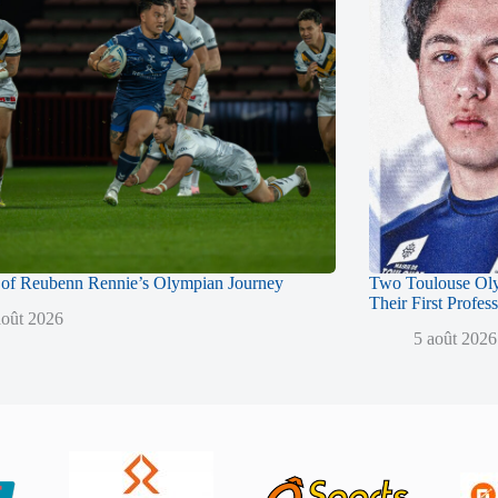
of Reubenn Rennie’s Olympian Journey
Two Toulouse Ol
Their First Profes
août 2026
5 août 2026