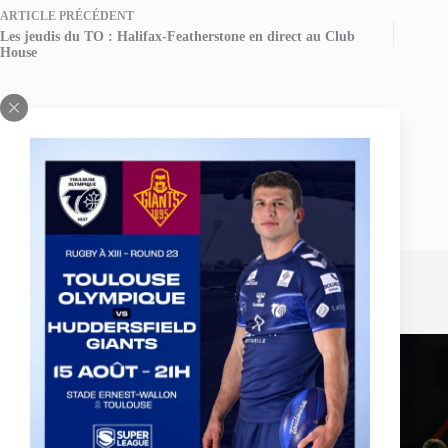
ARTICLE
PRÉCÉDENT
Les jeudis du TO : Halifax-Featherstone en direct au Club
House
Publications similaires