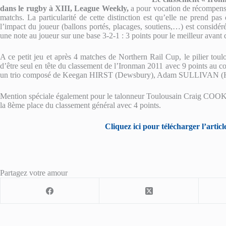
dans le rugby à XIII, League Weekly,
a pour vocation de récompenser
matchs. La particularité de cette distinction est qu’elle ne prend pas
l’impact du joueur (ballons portés, placages, soutiens,…) est considér
une note au joueur sur une base 3-2-1 : 3 points pour le meilleur avant d
A ce petit jeu et après 4 matches de Northern Rail Cup, le pilier t
d’être seul en tête du classement de l’Ironman 2011 avec 9 points au
un trio composé de Keegan HIRST (Dewsbury), Adam SULLIVAN (H
Mention spéciale également pour le talonneur Toulousain Craig COOK, q
la 8ème place du classement général avec 4 points.
Cliquez ici pour télécharger l’arti
Partagez votre amour