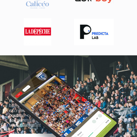
Actualités, nouveautés,
billetterie, remises
exceptionnelles dans la
boutique officielles & chez
nos partenaires… Inscrivez-
vous maintenant