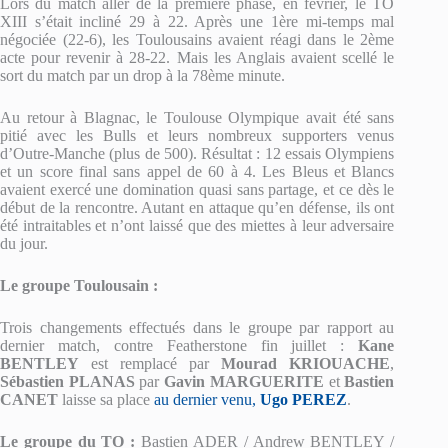
Lors du match aller de la première phase, en février, le TO
XIII s’était incliné 29 à 22. Après une 1ère mi-temps mal
négociée (22-6), les Toulousains avaient réagi dans le 2ème
acte pour revenir à 28-22. Mais les Anglais avaient scellé le
sort du match par un drop à la 78ème minute.
Au retour à Blagnac, le Toulouse Olympique avait été sans
pitié avec les Bulls et leurs nombreux supporters venus
d’Outre-Manche (plus de 500). Résultat : 12 essais Olympiens
et un score final sans appel de 60 à 4. Les Bleus et Blancs
avaient exercé une domination quasi sans partage, et ce dès le
début de la rencontre. Autant en attaque qu’en défense, ils ont
été intraitables et n’ont laissé que des miettes à leur adversaire
du jour.
Le groupe Toulousain :
Trois changements effectués dans le groupe par rapport au
dernier match, contre Featherstone fin juillet :
Kane
BENTLEY
est remplacé par
Mourad KRIOUACHE
,
Sébastien PLANAS
par
Gavin MARGUERITE
et
Bastien
CANET
laisse sa place
au dernier venu,
Ugo PEREZ
.
Le groupe du TO
:
Bastien ADER / Andrew BENTLEY /