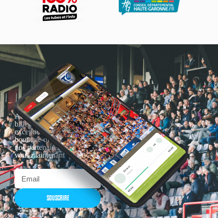
Actualités, nouveautés,
billetterie, remises
exceptionnelles dans la
boutique officielles & chez
nos partenaires… Inscrivez-
vous maintenant
SOUSCRIRE