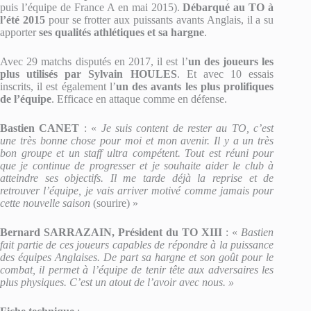
puis l’équipe de France A en mai 2015).
Débarqué au TO à
l’été 2015
pour se frotter aux puissants avants Anglais, il a su
apporter
ses qualités athlétiques et sa hargne
.
Avec 29 matchs disputés en 2017, il est l’
un des joueurs les
plus utilisés par Sylvain HOULES
. Et avec 10 essais
inscrits, il est également l’
un des avants les plus prolifiques
de l’équipe
. Efficace en attaque comme en défense.
Bastien CANET
: «
Je suis content de rester au TO, c’est
une très bonne chose pour moi et mon avenir. Il y a un très
bon groupe et un staff ultra compétent. Tout est réuni pour
que je continue de progresser et je souhaite aider le club à
atteindre ses objectifs. Il me tarde déjà la reprise et de
retrouver l’équipe, je vais arriver motivé comme jamais pour
cette nouvelle saison
(sourire) »
Bernard SARRAZAIN, Président du TO XIII
: «
Bastien
fait partie de ces joueurs capables de répondre à la puissance
des équipes Anglaises. De part sa hargne et son goût pour le
combat, il permet à l’équipe de tenir tête aux adversaires les
plus physiques. C’est un atout de l’avoir avec nous. »