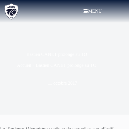
MENU
Bastien CANET prolonge au TO
Accueil
»
Bastien CANET prolonge au TO
11 octobre 2017
Le
Toulouse Olympique
continue de verrouiller son effectif