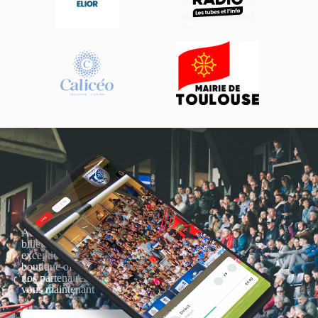
Actualités, nouveautés,
billetterie, remises
exceptionnelles dans la
boutique officielles & chez
nos partenaires… Inscrivez-
vous maintenant