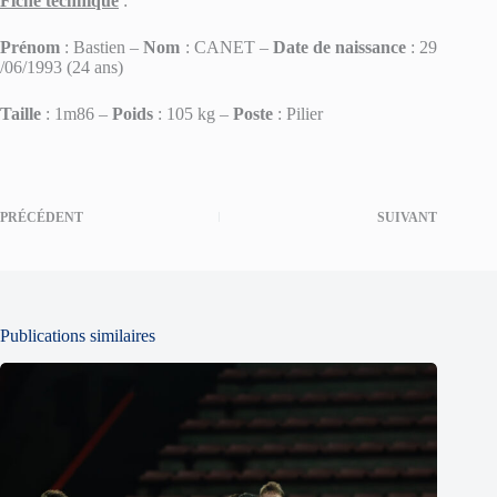
Fiche technique
:
Prénom
: Bastien –
Nom
: CANET –
Date de naissance
: 29
/06/1993 (24 ans)
Taille
: 1m86 –
Poids
: 105 kg –
Poste
: Pilier
PRÉCÉDENT
SUIVANT
Publications similaires