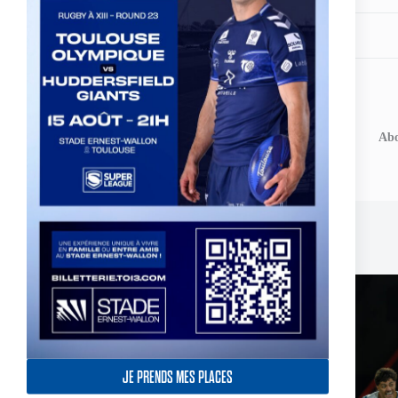
Partagez votre amour
ARTICLE
PRÉCÉDENT
Le DVD du doublé historique du TO XIII
Abo
est en vente
Publications similaires
JE PRENDS MES PLACES