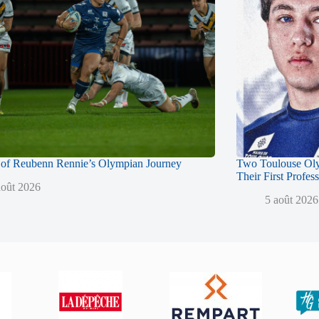
of Reubenn Rennie’s Olympian Journey
Two Toulouse Ol
Their First Profes
août 2026
5 août 2026