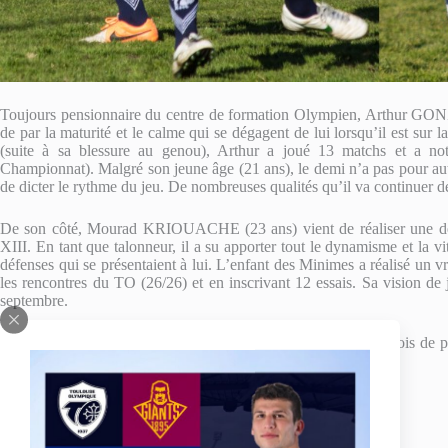
Toujours pensionnaire du centre de formation Olympien, Arthur G
de par la maturité et le calme qui se dégagent de lui lorsqu’il est sur l
(suite à sa blessure au genou), Arthur a joué 13 matchs et a no
Championnat). Malgré son jeune âge (21 ans), le demi n’a pas pour auta
de dicter le rythme du jeu. De nombreuses qualités qu’il va continuer de
De son côté, Mourad KRIOUACHE (23 ans) vient de réaliser une de s
XIII. En tant que talonneur, il a su apporter tout le dynamisme et la v
défenses qui se présentaient à lui. L’enfant des Minimes a réalisé un v
les rencontres du TO (26/26) et en inscrivant 12 essais. Sa vision de j
septembre.
Le Club Toulousain est très heureux de pouvoir compter une fois de pl
clés qui plus est.