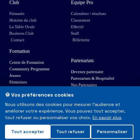
Club
Equipe Pro
Palmarès
Calendrier / résultats
Histoire du club
Classement
La Table Ovale
Effectif
Business Club
Staff
Contact
Billetterie
Formation
Partenariats
Centre de Formation
Community Programme
Devenez partenaire
Jeunes
Partenariats & Hospitalité
Féminines
Nos Partenaires
XIII Fauteuil
🍪 Vos préférences cookies
Elite 1
Nous utilisons des cookies pour mesurer l'audience et
améliorer votre expérience. Vous pouvez tout accepter,
© Toulouse Olympique XIII - Tous droits réservés
tout refuser ou personnaliser vos choix.
En savoir plus
Mentions Légales & RGPD
Tout accepter
Tout refuser
Personnaliser
Made with
❤
in Toulouse