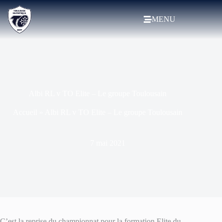
MENU
Albi RL v TO Elite – Le groupe Toulousain
Accueil
»
Albi RL v TO Elite – Le groupe Toulousain
7 mai 2021
C’est la reprise du championnat pour la formation Elite du