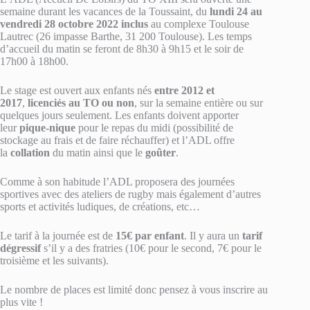
semaine durant les vacances de la Toussaint, du
lundi 24 au
vendredi 28 octobre 2022 inclus
au complexe Toulouse
Lautrec (26 impasse Barthe, 31 200 Toulouse). Les temps
d’accueil du matin se feront de 8h30 à 9h15 et le soir de
17h00 à 18h00.
Le stage est ouvert aux enfants nés
entre 2012 et
2017
,
licenciés au TO ou non
, sur la semaine entière ou sur
quelques jours seulement. Les enfants doivent apporter
leur
pique-nique
pour le repas du midi (possibilité de
stockage au frais et de faire réchauffer) et l’ADL offre
la
collation
du matin ainsi que le
goûter
.
Comme à son habitude l’ADL proposera des journées
sportives avec des ateliers de rugby mais également d’autres
sports et activités ludiques, de créations, etc…
Le tarif à la journée est de
15€ par enfant
. Il y aura un
tarif
dégressif
s’il y a des fratries (10€ pour le second, 7€ pour le
troisième et les suivants).
Le nombre de places est limité donc pensez à vous inscrire au
plus vite !