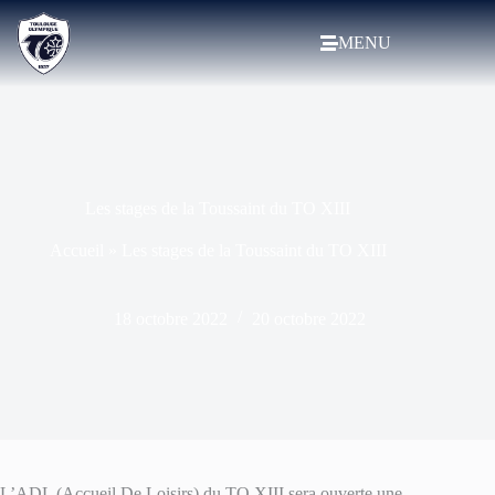
MENU
Les stages de la Toussaint du TO XIII
Accueil
»
Les stages de la Toussaint du TO XIII
18 octobre 2022
20 octobre 2022
L’ADL (Accueil De Loisirs) du TO XIII sera ouverte une