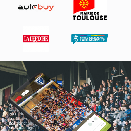
Actualités, nouveautés,
billetterie, remises
exceptionnelles dans la
boutique officielles & chez
nos partenaires… Inscrivez-
vous maintenant