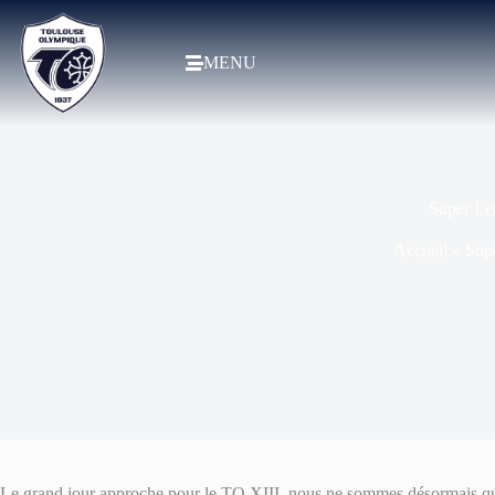
MENU
Super Le
Accueil
»
Sup
Le grand jour approche pour le TO XIII, nous ne sommes désormais qu’