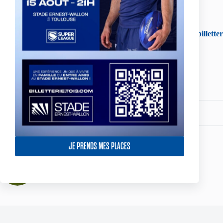
Ouverture des portes à 18h30, coup d’envoi prévu à 20h.
Billetterie en ligne :
billette
Partagez votre amour
JE PRENDS MES PLACES
ARTICLE
PRÉCÉDENT
TO Elite 1 v Albi RL – Les Toulousains
battus