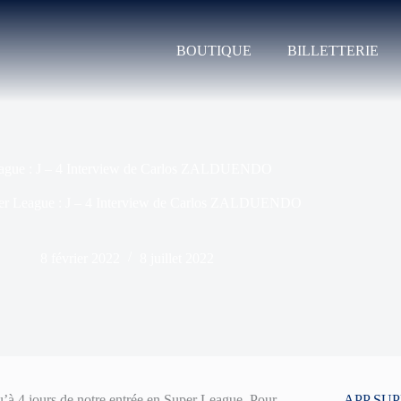
BOUTIQUE
BILLETTERIE
ague : J – 4 Interview de Carlos ZALDUENDO
er League : J – 4 Interview de Carlos ZALDUENDO
8 février 2022
8 juillet 2022
à 4 jours de notre entrée en Super League. Pour
APP SU