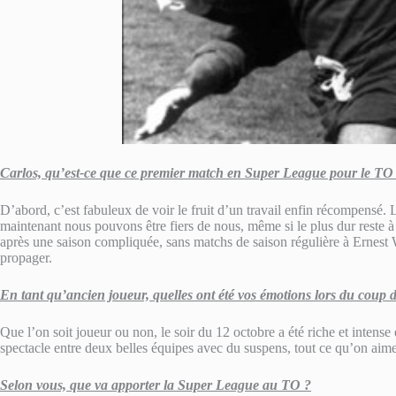
Carlos, qu’est-ce que ce premier match en Super League pour le TO 
D’abord, c’est fabuleux de voir le fruit d’un travail enfin récompensé. L
maintenant nous pouvons être fiers de nous, même si le plus dur reste à 
après une saison compliquée, sans matchs de saison régulière à Ernest
propager.
En tant qu’ancien joueur, quelles ont été vos émotions lors du coup de 
Que l’on soit joueur ou non, le soir du 12 octobre a été riche et intens
spectacle entre deux belles équipes avec du suspens, tout ce qu’on aime
Selon vous, que va apporter la Super League au TO ?