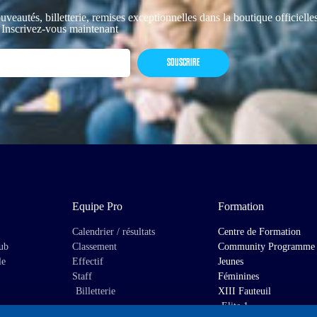
uveautés, billetterie, remises exceptionnelles dans la boutique officiell
 Inscrivez-vous maintenant
SOUSCRIRE
Equipe Pro
Formation
Calendrier / résultats
Centre de Formation
lub
Classement
Community Programme
le
Effectif
Jeunes
Staff
Féminines
Billetterie
XIII Fauteuil
Elite 1