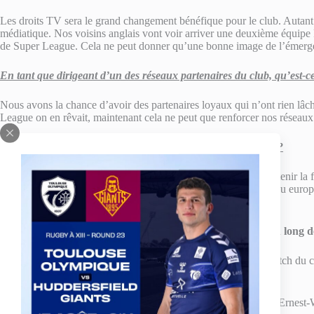
Les droits TV sera le grand changement bénéfique pour le club. Autant s
médiatique. Nos voisins anglais vont voir arriver une deuxième équipe 
de Super League. Cela ne peut donner qu’une bonne image de l’émerg
En tant que dirigeant d’un des réseaux partenaires du club, qu’est-c
Nous avons la chance d’avoir des partenaires loyaux qui n’ont rien lâch
League on en rêvait, maintenant cela ne peut que renforcer nos réseaux
Comment voyez-vous cette première saison en Super League ?
J’espère que nous serons épargnés par les blessures. Puis, maintenir la
parvenons, et je le souhaite, à nous maintenir au plus haut niveau europ
de montée fixé depuis quelques années.
Rendez-vous tout au long d
Pour vous accompagner dans le décompte jusqu’au premier match du 
jour l’interview d’une figure emblématique du TO XIII.
Nous vous donnons rendez-vous ce samedi 12 février au stade Ernest-