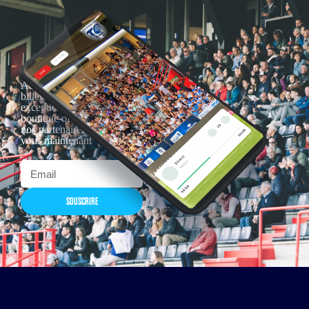
Actualités, nouveautés,
billetterie, remises
exceptionnelles dans la
boutique officielles & chez
nos partenaires… Inscrivez-
vous maintenant
SOUSCRIRE