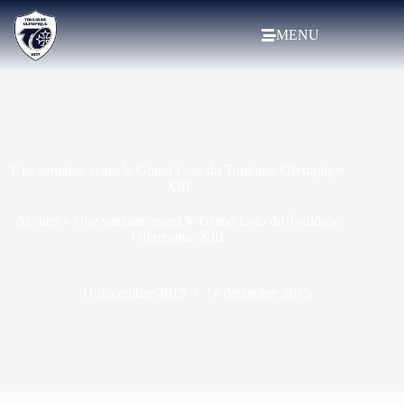
MENU
Une semaine avant le Grand Loto du Toulouse Olympique
XIII
Accueil
»
Une semaine avant le Grand Loto du Toulouse
Olympique XIII
11 décembre 2015
14 décembre 2015