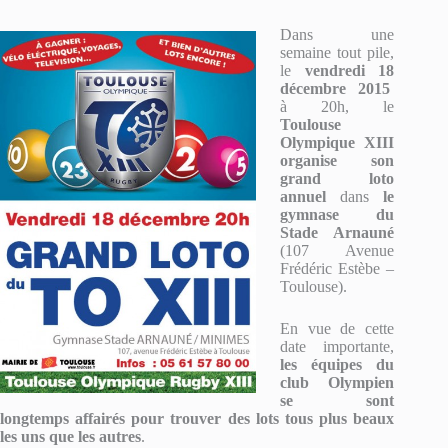
Dans une
semaine tout pile,
le
vendredi 18
décembre 2015
à 20h, le
Toulouse
Olympique XIII
organise son
grand loto
annuel
dans
le
gymnase du
Stade Arnauné
(107 Avenue
Frédéric Estèbe –
Toulouse).
En vue de cette
date importante,
les équipes du
club Olympien
se sont
longtemps affairés pour trouver des lots tous plus beaux
les uns que les autres
.