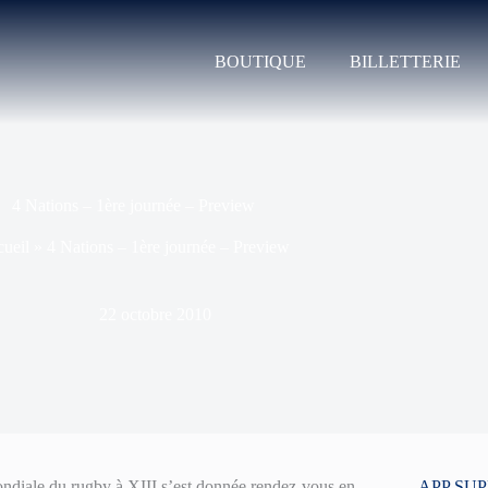
BOUTIQUE
BILLETTERIE
4 Nations – 1ère journée – Preview
ueil
»
4 Nations – 1ère journée – Preview
22 octobre 2010
ndiale du rugby à XIII s’est donnée rendez-vous en
APP SU