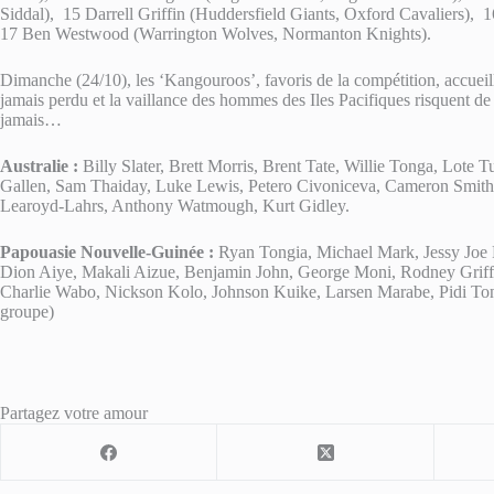
Siddal), 15 Darrell Griffin (Huddersfield Giants, Oxford Cavaliers), 
17 Ben Westwood (Warrington Wolves, Normanton Knights).
Dimanche (24/10), les ‘Kangouroos’, favoris de la compétition, accueill
jamais perdu et la vaillance des hommes des Iles Pacifiques risquent de 
jamais…
Australie :
Billy Slater, Brett Morris, Brent Tate, Willie Tonga, Lote 
Gallen, Sam Thaiday, Luke Lewis, Petero Civoniceva, Cameron Smith,
Learoyd-Lahrs, Anthony Watmough, Kurt Gidley.
Papouasie Nouvelle-Guinée :
Ryan Tongia, Michael Mark, Jessy Joe 
Dion Aiye, Makali Aizue, Benjamin John, George Moni, Rodney Griffi
Charlie Wabo, Nickson Kolo, Johnson Kuike, Larsen Marabe, Pidi Ton
groupe)
Partagez votre amour