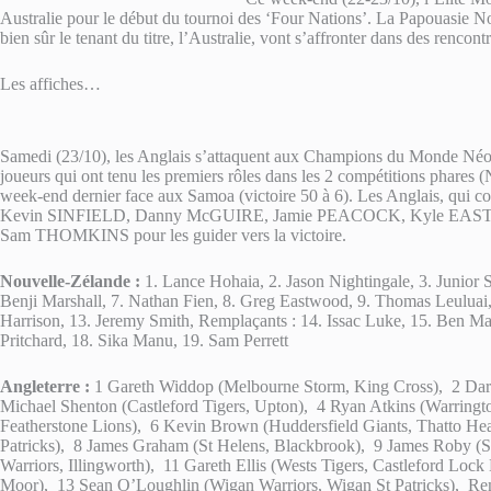
Australie pour le début du tournoi des ‘Four Nations’. La Papouasie N
bien sûr le tenant du titre, l’Australie, vont s’affronter dans des rencont
Les affiches…
Samedi (23/10), les Anglais s’attaquent aux Champions du Monde Néo-
joueurs qui ont tenu les premiers rôles dans les 2 compétitions phares
week-end dernier face aux Samoa (victoire 50 à 6). Les Anglais, qu
Kevin SINFIELD, Danny McGUIRE, Jamie PEACOCK, Kyle EASTMON
Sam THOMKINS pour les guider vers la victoire.
Nouvelle-Zélande :
1. Lance Hohaia, 2. Jason Nightingale, 3. Junior
Benji Marshall, 7. Nathan Fien, 8. Greg Eastwood, 9. Thomas Leuluai
Harrison, 13. Jeremy Smith, Remplaçants : 14. Issac Luke, 15. Ben Ma
Pritchard, 18. Sika Manu, 19. Sam Perrett
Angleterre :
1 Gareth Widdop (Melbourne Storm, King Cross), 2 Darr
Michael Shenton (Castleford Tigers, Upton), 4 Ryan Atkins (Warringt
Featherstone Lions), 6 Kevin Brown (Huddersfield Giants, Thatto He
Patricks), 8 James Graham (St Helens, Blackbrook), 9 James Roby (S
Warriors, Illingworth), 11 Gareth Ellis (Wests Tigers, Castleford L
Moor), 13 Sean O’Loughlin (Wigan Warriors, Wigan St Patricks), Re