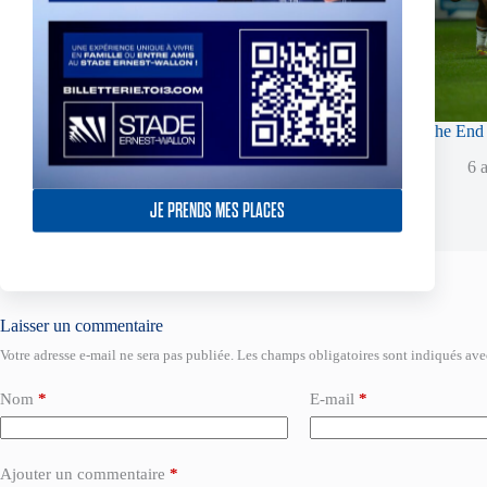
Fin de l’aventure Olympienne pour Reubenn Rennie
The End 
6 août 2026
6 
JE PRENDS MES PLACES
Laisser un commentaire
Votre adresse e-mail ne sera pas publiée.
Les champs obligatoires sont indiqués av
Nom
*
E-mail
*
Ajouter un commentaire
*