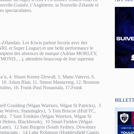
ouvelle-Guinée, l’Angleterre, la Nouvelle-Zélande et
res spectaculaires.
Zélandais. Les Kiwis partent favoris avec des
 (NRL et Super League) et une belle performance le
i comptent des absences de marque (Adrian MORLEY,
D,…), attendent beaucoup de leur superstar
 Sa’u, 4. Shaun Kenny-Dowall, 5. Manu Vatuvei, 6.
, 10. Adam Blair, 11. Simon Mannering, 12. Bronson
tulino, 16. Frank-Paul Nuuausala, 17.Frank
BILLET
ell Goulding (Wigan Warriors, Wigan St Patricks), 3
on Wolves, Stanningley), 5 Tom Briscoe (Hull FC,
ath), 7 Sam Tomkins (Wigan Warriors, Wigan St
t Helens, Blackbrook), 10 Stuart Fielden (Wigan
ock Lane), 12 Sam Burgess (South Sydney, Dewsbury
mplaçants : 14 Luke Robinson (Huddersfield Giants,