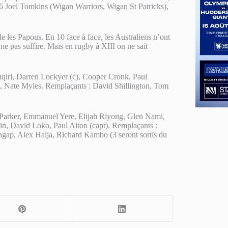
16 Joel Tomkins (Wigan Warriors, Wigan St Patricks),
e les Papous. En 10 face à face, les Australiens n’ont
ne pas suffire. Mais en rugby à XIII on ne sait
Tuqiri, Darren Lockyer (c), Cooper Cronk, Paul
 Nate Myles. Remplaçants : David Shillington, Tom
Parker, Emmanuel Yere, Elijah Riyong, Glen Nami,
n, David Loko, Paul Aiton (capt). Remplaçants :
gap, Alex Haija, Richard Kambo (3 seront sortis du