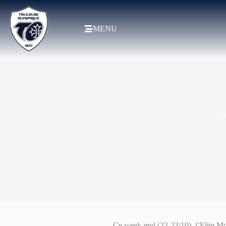
MENU
Acc
Ce week-end (22-23/10), l’Elite Mo