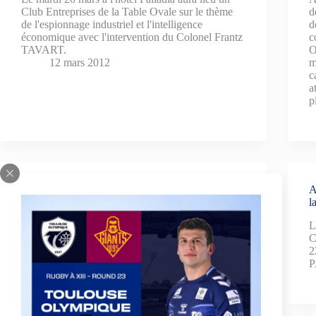
Club Entreprises de la Table Ovale sur le thème
d
de l'espionnage industriel et l'intelligence
d
économique avec l'intervention du Colonel Frantz
c
TAVART.
O
12 mars 2012
m
c
a
p
Une étoile au Guide Michelin pour Stéphane
A
TOURNIE, partenaire du TO
l
Stéphane TOURNIE installé aux fourneaux des
L
Jardins de l’Opéra place du capitole à Toulouse
C
depuis 2006 rentre dans le TOP 6 des cuisiniers de
2
la Haute-Garonne et le TOP 4 toulousain.
P
28 février 2012