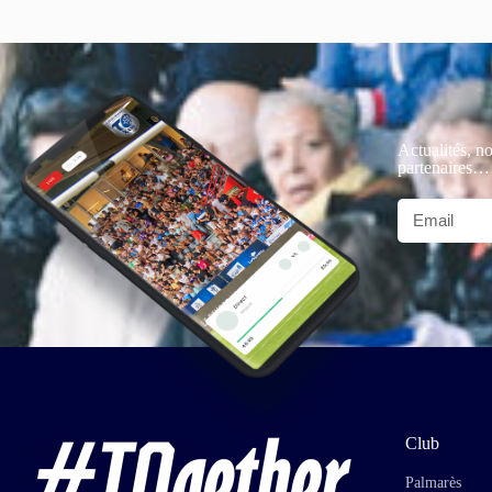
Actualités, no
partenaires…
Club
Palmarès