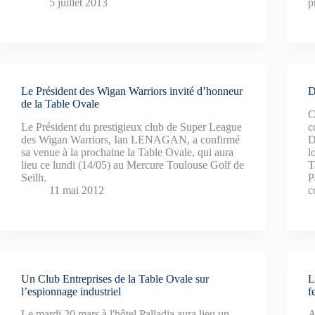
5 juillet 2013
p
Le Président des Wigan Warriors invité d’honneur
D
de la Table Ovale
C
Le Président du prestigieux club de Super League
c
des Wigan Warriors, Ian LENAGAN, a confirmé
D
sa venue à la prochaine la Table Ovale, qui aura
l
lieu ce lundi (14/05) au Mercure Toulouse Golf de
T
Seilh.
P
11 mai 2012
c
Un Club Entreprises de la Table Ovale sur
L
l’espionnage industriel
f
Le mardi 20 mars à l'hôtel Palladia aura lieu un
A