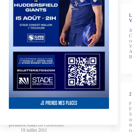
Lumière sur TOXIII !
L
Ce fut sportif !
2 décembre 2011
J
C
c
V
A
B
La Table Ovale invitée par la CCI de Toulouse
2
JE PRENDS MES PLACES
Le mardi 12 juillet dernier, la Table Ovale a été
F
invitée à la réunion des Clubs Entreprises et
F
Réseaux Toulousains par la Chambre de
S
Commerce et de l'Industrie de Toulouse et son
o
président Alain Di Crescenzo.
d
19 juillet 2011
c