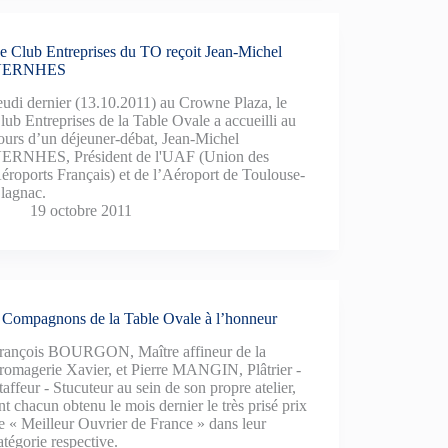
e Club Entreprises du TO reçoit Jean-Michel
VERNHES
eudi dernier (13.10.2011) au Crowne Plaza, le
lub Entreprises de la Table Ovale a accueilli au
ours d’un déjeuner-débat, Jean-Michel
ERNHES, Président de l'UAF (Union des
éroports Français) et de l’Aéroport de Toulouse-
lagnac.
19 octobre 2011
 Compagnons de la Table Ovale à l’honneur
rançois BOURGON, Maître affineur de la
romagerie Xavier, et Pierre MANGIN, Plâtrier -
taffeur - Stucuteur au sein de son propre atelier,
nt chacun obtenu le mois dernier le très prisé prix
e « Meilleur Ouvrier de France » dans leur
atégorie respective.