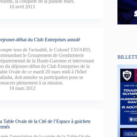
résents, la conquête de la planète Mars.
10 avril 2013
ejeuner-débat du Club Entreprises annulé
ompte tenu de l'actualité, le Colonel TAVARD,
ommandant le Groupement de Gendarmerie
BILLET
épartemental de la Haute-Garonne et intervenant
ors du déjeuner-débat du Club Entreprises de la
able Ovale de ce mardi 20 mars midi à l'hôtel
alladia, doit annuler sa participation pour se
onsacrer pleinement à sa mission.
19 mars 2012
a Table Ovale de la Cité de l’Espace à guichets
ermés
près l'annulation de la soirée de la Table Ovale