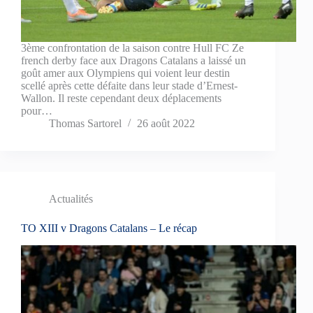
3ème confrontation de la saison contre Hull FC Ze
french derby face aux Dragons Catalans a laissé un
goût amer aux Olympiens qui voient leur destin
scellé après cette défaite dans leur stade d’Ernest-
Wallon. Il reste cependant deux déplacements
pour…
Thomas Sartorel
26 août 2022
Actualités
TO XIII v Dragons Catalans – Le récap