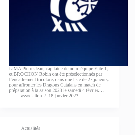
LIMA Pierre-Jean, capitaine de notre équipe Elite 1,
et BROCHON Robin ont été présélectionnés par
l’encadrement tricolore, dans une liste de 27 joueurs,
pour affronter les Dragons Catalans en match de
préparation à la saison 2023 le samedi 4 février.…
association
18 janvier 2023
Actualités