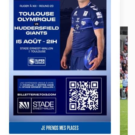
Actualités
,
Equipe Pro
Le TO sort la tête haute à St Helens
JE PRENDS MES PLACES