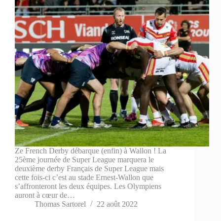
Ze French Derby débarque (enfin) à Wallon ! La
25ème journée de Super League marquera le
deuxième derby Français de Super League mais
cette fois-ci c’est au stade Ernest-Wallon que
s’affronteront les deux équipes. Les Olympiens
auront à cœur de…
Thomas Sartorel
22 août 2022