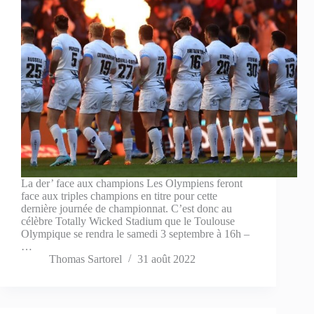
La der’ face aux champions Les Olympiens feront
face aux triples champions en titre pour cette
dernière journée de championnat. C’est donc au
célèbre Totally Wicked Stadium que le Toulouse
Olympique se rendra le samedi 3 septembre à 16h –
…
Thomas Sartorel
31 août 2022