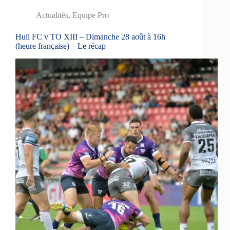
Actualités
,
Equipe Pro
Hull FC v TO XIII – Dimanche 28 août à 16h
(heure française) – Le récap