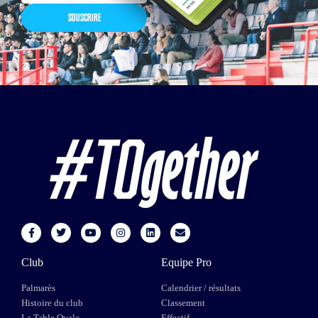
SOUSCRIRE
Club
Equipe Pro
Palmarès
Calendrier / résultats
Histoire du club
Classement
La Table Ovale
Effectif