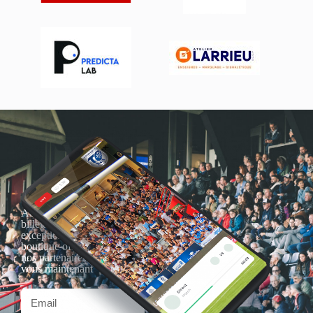
Actualités, nouveautés,
billetterie, remises
exceptionnelles dans la
boutique officielles & chez
nos partenaires… Inscrivez-
vous maintenant