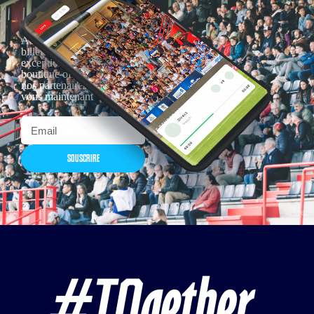
Actualités, nouveautés,
billetterie, remises
exceptionnelles dans la
boutique officielles & chez
nos partenaires… Inscrivez-
vous maintenant
SOUSCRIRE