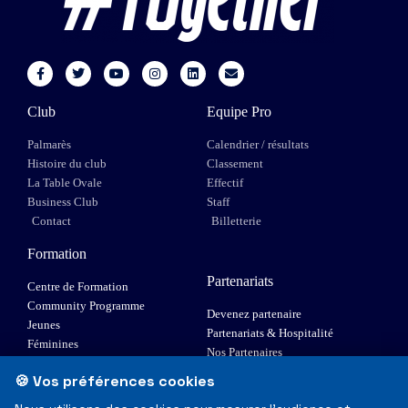
Club
Equipe Pro
Palmarès
Calendrier / résultats
Histoire du club
Classement
La Table Ovale
Effectif
Business Club
Staff
Contact
Billetterie
Formation
Partenariats
Centre de Formation
Community Programme
Devenez partenaire
Jeunes
Partenariats & Hospitalité
Féminines
Nos Partenaires
XIII Fauteuil
🍪 Vos préférences cookies
Elite 1