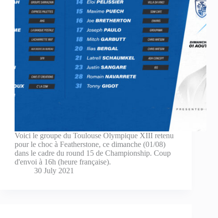
Voici le groupe du Toulouse Olympique XIII retenu
pour le choc à Featherstone, ce dimanche (01/08)
dans le cadre du round 15 de Championship. Coup
d'envoi à 16h (heure française).
30 July 2021