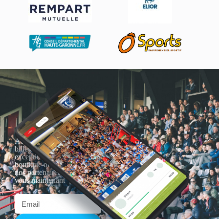
Actualités, nouveautés,
billetterie, remises
exceptionnelles dans la
boutique officielles & chez
nos partenaires… Inscrivez-
vous maintenant