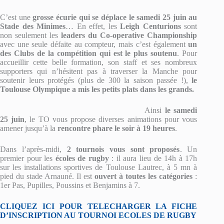
C’est une
grosse écurie qui se déplace le samedi 25 juin au
Stade des Minimes
… En effet, les
Leigh Centurions
sont
non seulement les
leaders du Co-operative Championship
avec une seule défaite au compteur, mais c’est également
un
des Clubs de la compétition qui est le plus soutenu
. Pour
accueillir cette belle formation, son staff et ses nombreux
supporters qui n’hésitent pas à traverser la Manche pour
soutenir leurs protégés (plus de 300 la saison passée !),
le
Toulouse Olympique a mis les petits plats dans les grands.
Ainsi
le samedi
25 juin
, le TO vous propose diverses animations pour vous
amener jusqu’à la
rencontre phare le soir à 19 heures
.
Dans l’après-midi,
2 tournois vous sont proposés
. Un
premier pour les
écoles de rugby
: il aura lieu de 14h à 17h
sur les installations sportives de Toulouse Lautrec, à 5 mn à
pied du stade Arnauné. Il est
ouvert à toutes les catégories
:
1er Pas, Pupilles, Poussins et Benjamins à 7.
CLIQUEZ ICI POUR TELECHARGER LA FICHE
D’INSCRIPTION AU TOURNOI ECOLES DE RUGBY