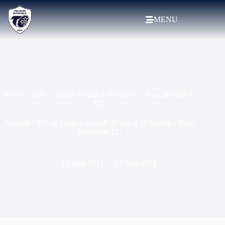
MENU
TO vs Leigh – samedi 25 juin à 19 heures – Tous derrière le
TO
Accueil
»
TO vs Leigh – samedi 25 juin à 19 heures – Tous
derrière le TO
16 June 2011
17 June 2011