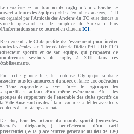
Le deuxième est un
tournoi de rugby à 7 à « toucher »
ouvert à toutes les équipes
(loisirs, féminines, anciens,…). Il
est organisé par
l’Amicale des Anciens du TO
et se tiendra le
samedi après-midi sur le complexe de Struxiano. Plus
d’informations sur ce tournoi
en cliquant
ICI
.
Bien entendu, le
Club profite de l’événement pour inviter
toutes les écoles
par l’intermédiaire de
Didier PALUDETTO
(directeur sportif) et de son équipe, qui proposent de
nombreuses sessions de rugby à XIII dans ces
établissements
.
Pour cette grande fête, le Toulouse Olympique souhaite
associer tous les amoureux du sport
et lance une
opération
« Tous supporters »
avec l’idée de
regrouper les
« sportifs » autour d’un même événement.
Ainsi, les
groupes de supporters de l’ensemble des clubs sportifs de
la Ville Rose sont invités
à la rencontre et à défiler avec leurs
couleurs à la mi-temps du match.
De plus,
tous les acteurs du monde sportif (bénévoles,
licenciés, dirigeants,…) bénéficieront d’un tarif
préférentiel (5€ la place ‘entrée générale’ au lieu de 10€)